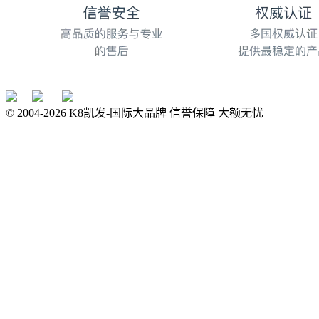
© 2004-
2026
K8凯发-国际大品牌 信誉保障 大额无忧