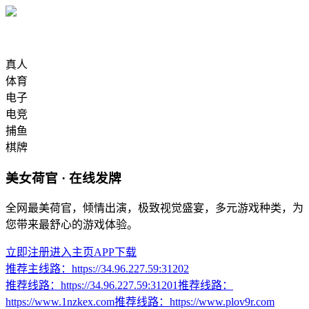
真人
体育
电子
电竞
捕鱼
棋牌
美女荷官 · 在线发牌
全网最美荷官，倾情出演，极致视觉盛宴，多元游戏种类，为
您带来最舒心的游戏体验。
立即注册
进入主页
APP下载
推荐主线路：
https://34.96.227.59:31202
推荐线路：
https://34.96.227.59:31201
推荐线路：
https://www.1nzkex.com
推荐线路：
https://www.plov9r.com