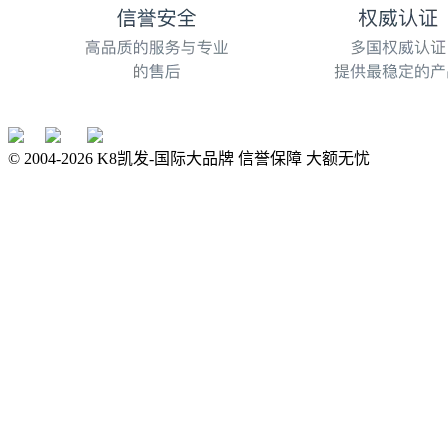
© 2004-
2026
K8凯发-国际大品牌 信誉保障 大额无忧