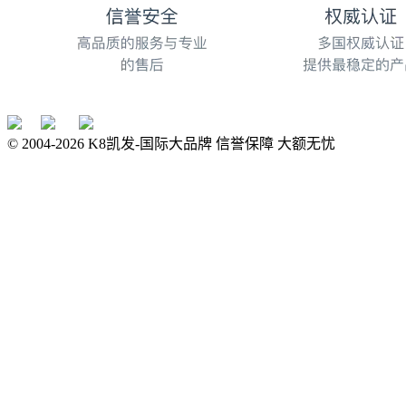
© 2004-
2026
K8凯发-国际大品牌 信誉保障 大额无忧