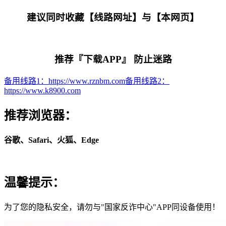
建议同时收藏【线路网址】与【本网页】
推荐『下载APP』 防止迷路
备用线路
1
：
https://www.rznbm.com
备用线路
2
：
https://www.k8900.com
推荐浏览器：
谷歌、Safari、火狐、Edge
温馨提示：
为了您的隐私安全，请勿与"国家反诈中心"APP同设备使用！