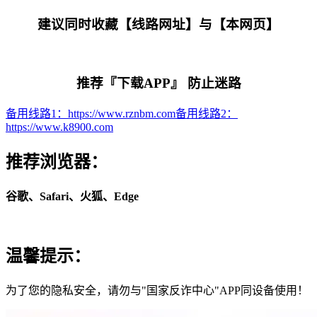
建议同时收藏【线路网址】与【本网页】
推荐『下载APP』 防止迷路
备用线路
1
：
https://www.rznbm.com
备用线路
2
：
https://www.k8900.com
推荐浏览器：
谷歌、Safari、火狐、Edge
温馨提示：
为了您的隐私安全，请勿与"国家反诈中心"APP同设备使用！